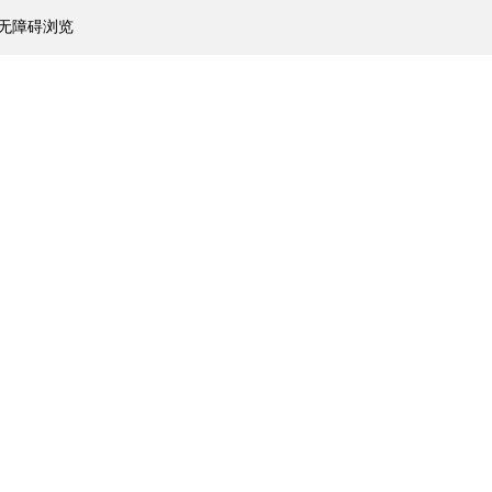
无障碍浏览
富管理
机构服务
子公司业务
下载中