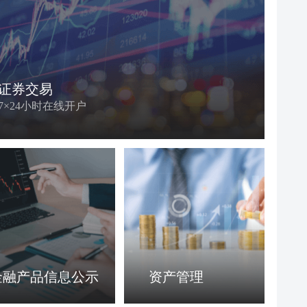
机构交易
东方财富期货
科技赋能，量化先行
东方财富期货官方网站
证券交易
7×24小时在线开户
东方财富创新资本
另类投资
金融产品信息公示
资产管理