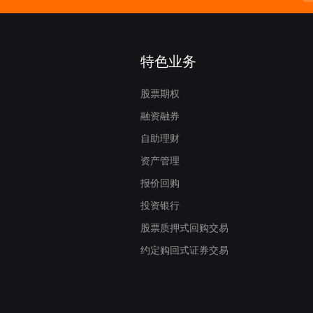
3）”的风险提示
特色业务
0）”的风险提示
股票期权
融资融券
最低上落价位（第二阶段）的通知
自助理财
资产管理
1）”的风险提示
报价回购
投资银行
1018）”的风险提示
股票质押式回购交易
约定购回式证券交易
61129）”的风险提示