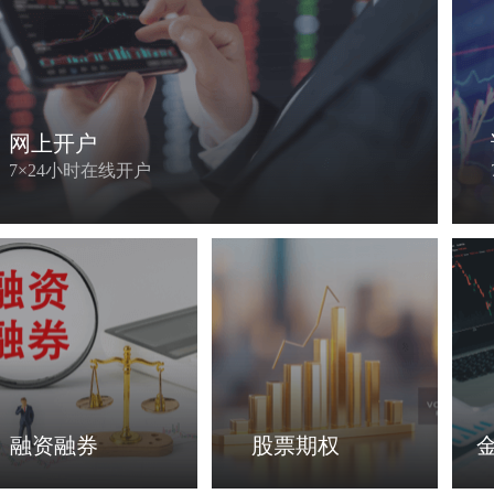
投资银行
东财基金
为客户提供投资管理服务
专注投资、创新发展
网上开户
7×24小时在线开户
基金托管
东方财富投资
私募股权投融资服务
融资融券
股票期权